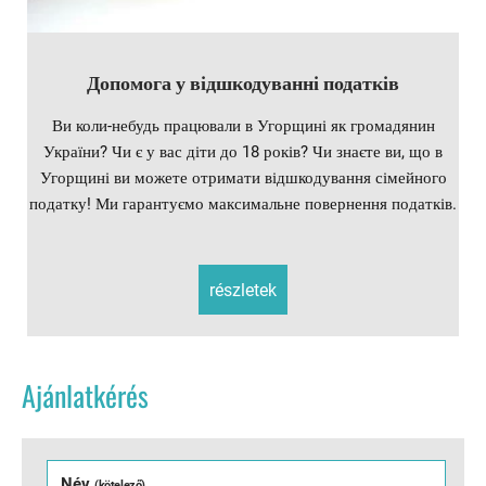
Допомога у відшкодуванні податків
Ви коли-небудь працювали в Угорщині як громадянин
України? Чи є у вас діти до 18 років? Чи знаєте ви, що в
Угорщині ви можете отримати відшкодування сімейного
податку! Ми гарантуємо максимальне повернення податків.
részletek
Ajánlatkérés
Név
(kötelező)