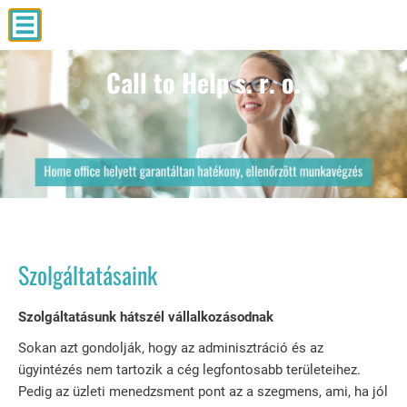
Call to Help s. r. o.
Call to Help s. r. o.
Call to Help s. r. o.
Call to Help s. r. o.
Call to Help s. r. o.
Szolgáltatásaink
Szolgáltatásunk hátszél vállalkozásodnak
Sokan azt gondolják, hogy az adminisztráció és az
ügyintézés nem tartozik a cég legfontosabb területeihez.
Pedig az üzleti menedzsment pont az a szegmens, ami, ha jól