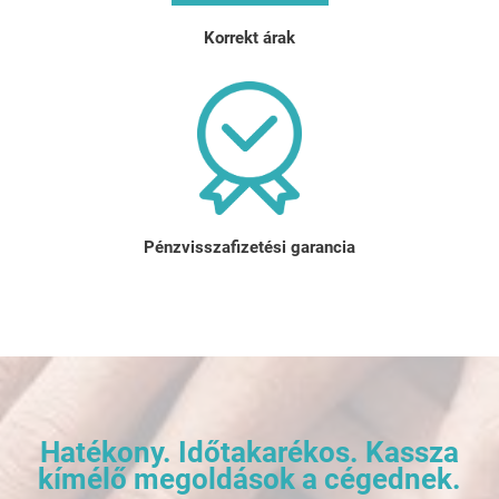
Korrekt árak
Pénzvisszafizetési garancia
Hatékony. Időtakarékos. Kassza
kímélő megoldások a cégednek.