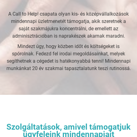
A Call to Help! csapata olyan kis- és középvállalkozások
mindennapi üzletmenetét támogatja, akik szeretnek a
saját szakmájukra koncentrálni, de emellett az
adminisztrációban is naprakészek akarnak maradni.
Mindezt úgy, hogy közben időt és költségeket is
spórolnak. Fedezd fel irodai megoldásainkat, melyek
segíthetnek a cégedet is hatékonyabbá tenni! Mindennapi
munkánkat 20 év szakmai tapasztalatunk teszi rutinossá.
Szolgáltatásaink
Szolgáltatások, amivel támogatjuk
ügyfeleink mindennapjait