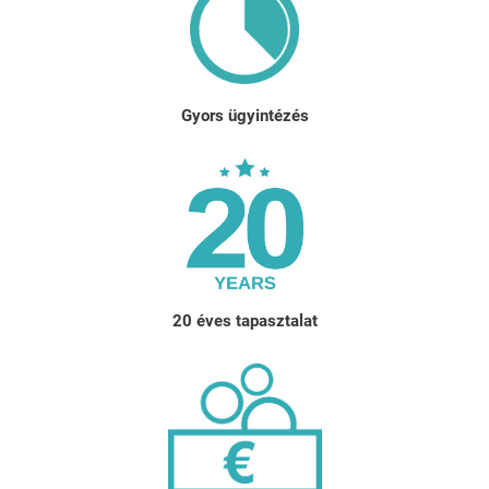
Gyors ügyintézés
20 éves tapasztalat