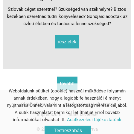
Szlovák céget szeretnél? Szükséged van székhelyre? Biztos
kezekben szeretnéd tudni könyvelésed? Gondjaid adódtak az
üzleti életben és tanácsra lenne szükséged?
részletek
tovább
Weboldalunk sütiket (cookie) használ működése folyamán
annak érdekében, hogy a legjobb felhasználói élményt
Oldal információk
Adatkezelési tájékoztató
nyújthassa Önnek, valamint a látogatottság mérése céljából.
A sütik használatát bármikor letilthatja! Erről bővebb
Impresszum
Sütik kezelése
információkat olvashat itt:
Adatkezelési tájékoztatónk
© 2026 - Minden jog fenntartva
Testreszabás